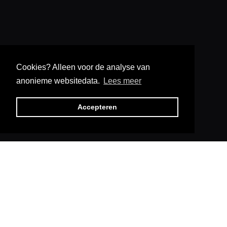
Cookies? Alleen voor de analyse van
Tafel in epoxy
anonieme websitedata.
Lees meer
Meesterwerk.
Accepteren
Dit is geen tafel.
Oeroude boom werd geen tafel, maar een kunstzinnig